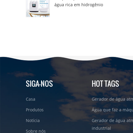
água rica em hidrogênio
DT6000A
SIGA-NOS
HOT TAGS
Casa
Gerador de água atm
Produtos
Água que faz a máqu
Notícia
Gerador de água atm
industrial
Sobre nós