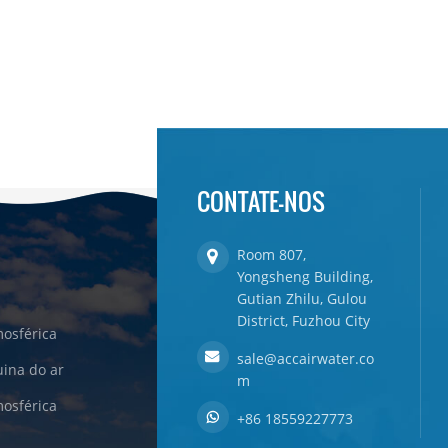
CONTATE-NOS
Room 807,
Yongsheng Building,
Gutian Zhilu, Gulou
District, Fuzhou City
osférica
sale@accairwater.co
ina do ar
m
osférica
+86 18559227773