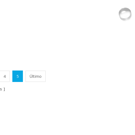
4
5
Último
s ]