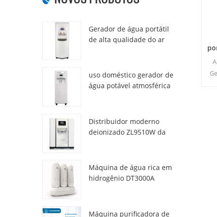
Gerador de água portátil
de alta qualidade do ar
po
HR-77M
A
Ge
uso doméstico gerador de
água potável atmosférica
hr-88c
se
fác
Distribuidor moderno
de 
deionizado ZL9510W da
água da atmosfera fresca
Pri
Máquina de água rica em
hidrogênio DT3000A
Máquina purificadora de