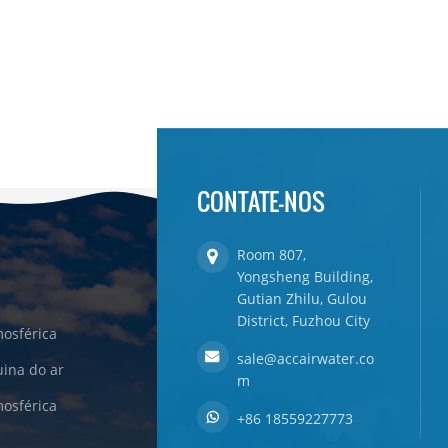
CONTATE-NOS
Room 807,
Yongsheng Building,
Gutian Zhilu, Gulou
District, Fuzhou City
osférica
sale@accairwater.co
ina do ar
m
osférica
+86 18559227773