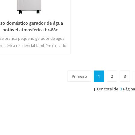
so doméstico gerador de água
potável atmosférica hr-88c
se branco pequeno gerador de água
osférica residencial também é usado
a escritório. saída de água pura e fria.
tela de LCD. capacidade de
armazenamento: 16 l
Primeiro
1
2
3
[ Um total de
3
Página