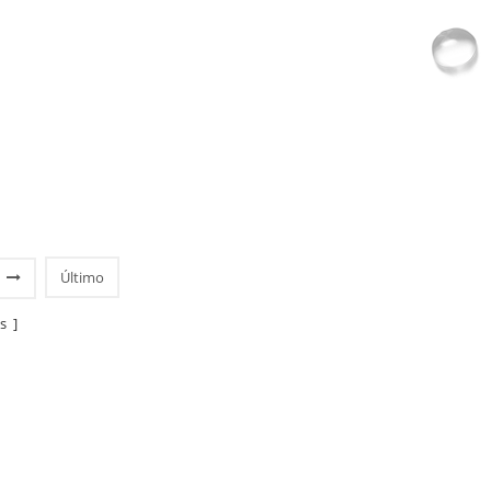
Último
s ]