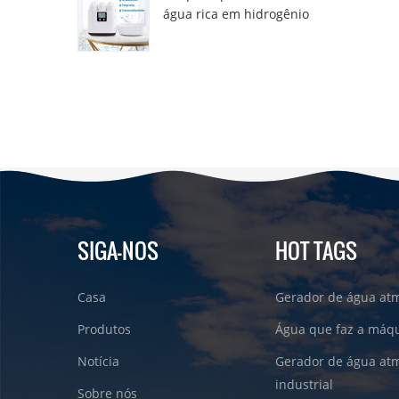
água rica em hidrogênio
DT6000A
SIGA-NOS
HOT TAGS
Casa
Gerador de água atm
Produtos
Água que faz a máqu
Notícia
Gerador de água atm
industrial
Sobre nós