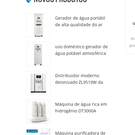
Gerador de água portátil
u
de alta qualidade do ar
HR-77M
es
atm
uso doméstico gerador de
par
água potável atmosférica
hr-88c
Distribuidor moderno
deionizado ZL9510W da
água da atmosfera fresca
Máquina de água rica em
hidrogênio DT3000A
Máquina purificadora de