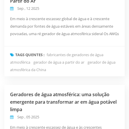
Partir do Ar
Sep , 12 2025
Em meio à crescente escassez global de água e à crescente
demanda por fontes de água estáveis em áreas densamente
povoadas, uma ré gerador de água atmosférica sideral Os AWGs
(AWGs), com sua vantagem única de extrair umidade do ar e
convertê-la em água potável, estão gradualmente encontrando
TAGS QUENTES :
fabricantes de geradores de água
aplicações em diversos setores, incluindo residências,
atmosférica
gerador de água a partir do ar
gerador de água
empresas, forças armadas, polícia e assistência em d...
atmosférica da China
Geradores de água atmosférica: uma solução
emergente para transformar ar em água potável
limpa
Sep , 05 2025
Em meio à crescente escassez de água e às crescentes