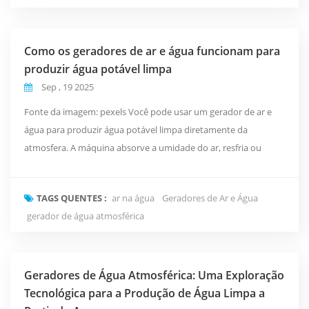
Como os geradores de ar e água funcionam para
produzir água potável limpa
Sep , 19 2025
Fonte da imagem: pexels Você pode usar um gerador de ar e
água para produzir água potável limpa diretamente da
atmosfera. A máquina absorve a umidade do ar, resfria ou
aquece para criar condensação e coleta a água Em seguida, o
sistema filtra, purifica e adiciona minerais à água antes de
TAGS QUENTES :
ar na água
Geradores de Ar e Água
armazená-la em um tanque selado. Essa tecnologia oferece
gerador de água atmosférica
uma solução sustentável para áreas com recursos hídric...
Geradores de Água Atmosférica: Uma Exploração
Tecnológica para a Produção de Água Limpa a