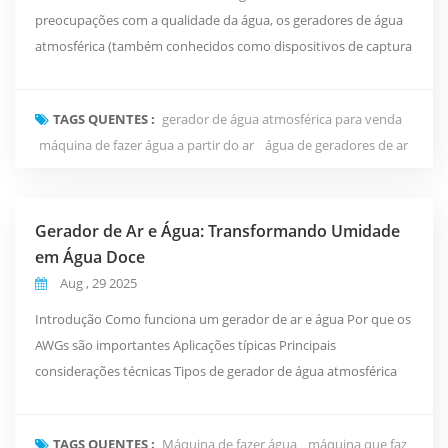
preocupações com a qualidade da água, os geradores de água
atmosférica (também conhecidos como dispositivos de captura
de água atmosférica ou dispositivos de recuperação de ar-água)
tornaram-se um complemento vital aos recursos hídricos para
TAGS QUENTES :
gerador de água atmosférica para venda
residências, indústrias e áreas remotas, graças aos seus
máquina de fazer água a partir do ar
água de geradores de ar
princípios únicos e amplas perspectivas de aplic...
Gerador de Ar e Água: Transformando Umidade
em Água Doce
Aug , 29 2025
Introdução Como funciona um gerador de ar e água Por que os
AWGs são importantes Aplicações típicas Principais
considerações técnicas Tipos de gerador de água atmosférica
residencial Indicadores de Design e Qualidade Como escolher o
AWG certo Melhores práticas para implantação Tendências e
TAGS QUENTES :
Máquina de fazer água
máquina que faz