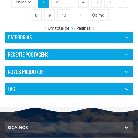
Primeiro
1
2
3
4
5
6
7
8
9
10
Último
[ Um total de
17
Páginas ]
CATEGORIAS
RECENTE POSTAGENS
NOVOS PRODUTOS
TAG
SIGA-NOS