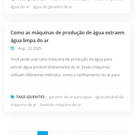
Perspectivas de Mercado Conclusão
água do ar
água do gerador de ar
Como as máquinas de produção de água extraem
água limpa do ar
Aug , 22 2025
Você pode usar uma máquina de produção de água para
extrair água potável diretamente do ar. Essas máquinas
utilizam diferentes métodos, como o resfriamento do ar para
produzir gotículas de água (condensação), o uso de materiais
especiais que retêm umidade (dessecantes), a filtragem com
TAGS QUENTES :
gerador de ar para água
água potável da
membranas ou a captura de névoa em redes. Cada método
máquina de ar
fazendo máquina de ar
funciona melhor em determinados climas. Os cientistas acred...