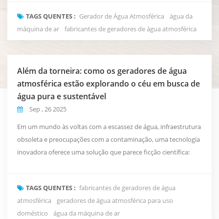
das tecnologias mais inovadoras que surgem neste campo é a
TAGS QUENTES :
Gerador de Água Atmosférica
água da
Gerador de Água Atmosférica (AWG) — um dispositivo que
máquina de ar
fabricantes de geradores de água atmosférica
extrai água potável diretamente da umidade presente no ...
Além da torneira: como os geradores de água
atmosférica estão explorando o céu em busca de
água pura e sustentável
Sep , 26 2025
Em um mundo às voltas com a escassez de água, infraestrutura
obsoleta e preocupações com a contaminação, uma tecnologia
inovadora oferece uma solução que parece ficção científica:
criar água potável pura e fresca diretamente do ar que
respiramos. Esta é a realidade de Geradores de Água
TAGS QUENTES :
fabricantes de geradores de água
Atmosférica (AWGs), uma tecnologia pronta para redefinir
atmosférica
geradores de água atmosférica para uso
nossa relação com a água. Os AWGs não são apenas uma nov...
doméstico
água da máquina de ar