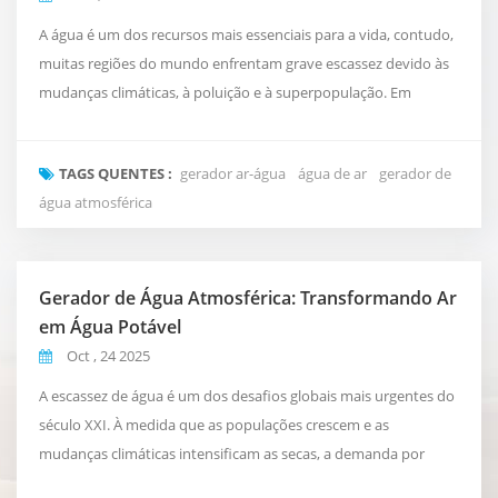
A água é um dos recursos mais essenciais para a vida, contudo,
muitas regiões do mundo enfrentam grave escassez devido às
mudanças climáticas, à poluição e à superpopulação. Em
resposta a essa crescente crise, gerador ar-água (AWGs) estão
surgindo como uma tecnologia inovadora que transforma a
TAGS QUENTES :
gerador ar-água
água de ar
gerador de
umidade do ar em água potável e segura. Como funcionam os
água atmosférica
AWGs O princípio por trás de um gerador de água...
Gerador de Água Atmosférica: Transformando Ar
em Água Potável
Oct , 24 2025
A escassez de água é um dos desafios globais mais urgentes do
século XXI. À medida que as populações crescem e as
mudanças climáticas intensificam as secas, a demanda por
fontes de água sustentáveis e descentralizadas aumenta. Uma