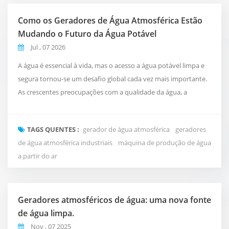
Como os Geradores de Água Atmosférica Estão
Mudando o Futuro da Água Potável
Jul , 07 2026
A água é essencial à vida, mas o acesso a água potável limpa e
segura tornou-se um desafio global cada vez mais importante.
As crescentes preocupações com a qualidade da água, a
poluição por plástico e as limitações dos sistemas tradicionais
de abastecimento de água estão incentivando as pessoas a
TAGS QUENTES :
gerador de água atmosférica
geradores
explorar novas e mais inteligentes formas de obter água
de água atmosférica industriais
máquina de produção de água
potável. Uma solução inovadora que está ganha...
a partir do ar
Geradores atmosféricos de água: uma nova fonte
de água limpa.
Nov , 07 2025