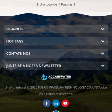
ar, sistema DOW RO. Hot &
água potável rico e segurança!
[ Um total de
1
Páginas ]
amp; saída de água pura e fria.
Tela de LCD.
SIGA-NOS
HOT TAGS
CONTATE-NOS
JUNTE-SE A NOSSA NEWSLETTER
direito autoral © 2026 FUJIAN WANJUAN TECHNOLOGY CO.,LTD.Todos
os direitos reservados.