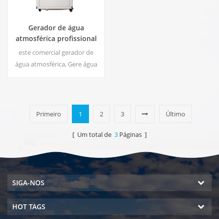
Gerador de água
atmosférica profissional
EA-60
este comercial gerador de
água atmosférica, Gere água
macia de alta pureza a partir
do ar. Ideal para beber
mesmo sem cloro.
Primeiro
1
2
3
Último
[ Um total de
3
Páginas ]
SIGA-NOS
HOT TAGS