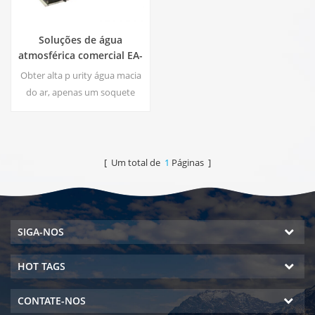
Soluções de água
atmosférica comercial EA-
1000
Obter alta p urity água macia
do ar, apenas um soquete
para ligar o gerador é
necessário.Gerador de água
atmosférico industrial dar-lhe
água potável rico e segurança!
[ Um total de
1
Páginas ]
SIGA-NOS
HOT TAGS
CONTATE-NOS