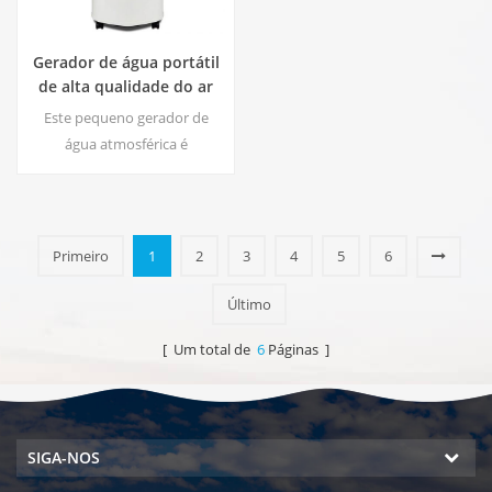
Gerador de água portátil
de alta qualidade do ar
HR-77M
Este pequeno gerador de
água atmosférica é
amplamente utilizado em
casa, escritório. Dê-lhe
segurança e água potável
pura. Saída de água pura
Primeiro
1
2
3
4
5
6
quente e fria. Tela de LCD.
Último
[ Um total de
6
Páginas ]
SIGA-NOS