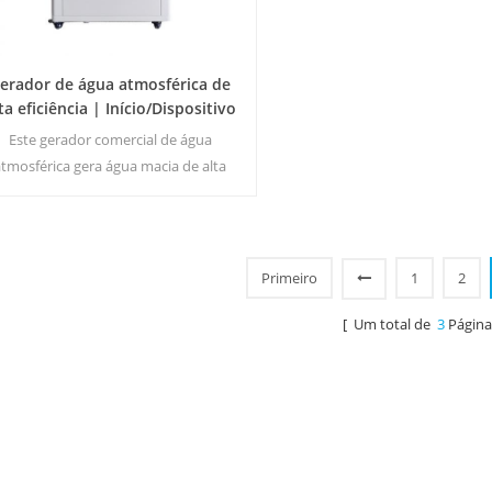
erador de água atmosférica de
ta eficiência | Início/Dispositivo
Ecológico Comercial | EA-60E
Este gerador comercial de água
atmosférica gera água macia de alta
reza a partir do ar. Ideal para beber
mesmo sem cloro.
Primeiro
1
2
[ Um total de
3
Página