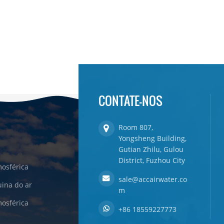
CONTATE-NOS
Room 807,
Yongsheng Building,
Gutian Zhilu, Gulou
District, Fuzhou City
osférica
sale@accairwater.co
ina do ar
m
osférica
+86 18559227773