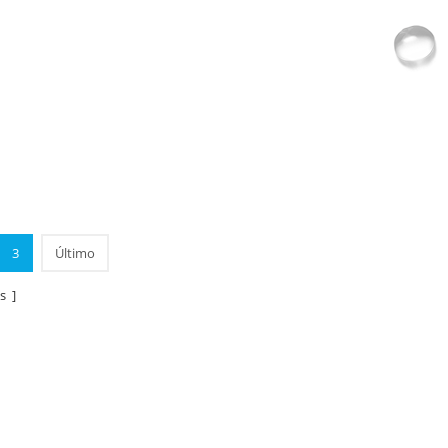
3
Último
s ]