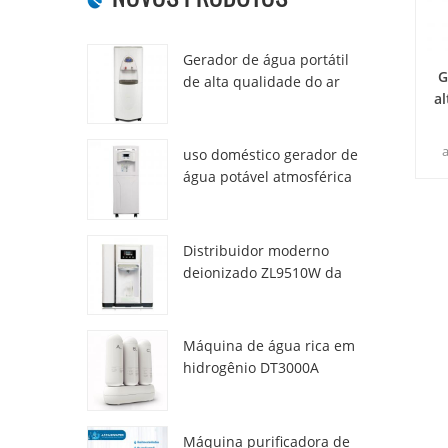
Gerador de água portátil
G
de alta qualidade do ar
al
HR-77M
uso doméstico gerador de
pu
água potável atmosférica
hr-88c
Distribuidor moderno
deionizado ZL9510W da
água da atmosfera fresca
Máquina de água rica em
hidrogênio DT3000A
Máquina purificadora de