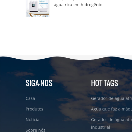
água rica em hidrogênio
DT6000A
SIGA-NOS
HOT TAGS
Casa
Gerador de água atm
Produtos
Água que faz a máqu
Notícia
Gerador de água atm
industrial
Sobre nós