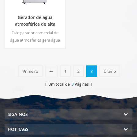
Gerador de água
atmosférica de alta
eficiência |
Este gerador comercial de
Início/Dispositivo
água atmosférica gera água
Ecológico Comercial | EA-
macia de alta pureza a partir
60E
do ar. Ideal para beber
mesmo sem cloro.
Primeiro
1
2
3
Último
[ Um total de
3
Páginas ]
SIGA-NOS
HOT TAGS