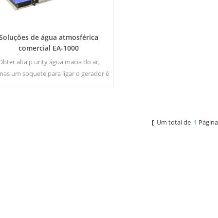
Soluções de água atmosférica
comercial EA-1000
Obter alta p urity água macia do ar,
nas um soquete para ligar o gerador é
cessário.Gerador de água atmosférico
ndustrial dar-lhe água potável rico e
segurança!
[ Um total de
1
Página