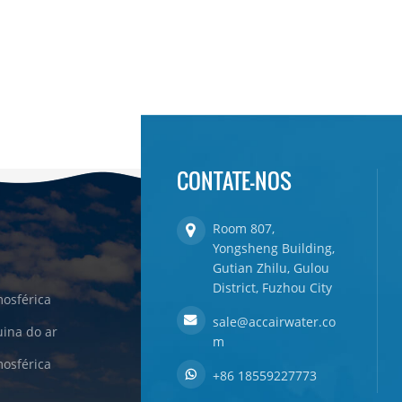
CONTATE-NOS
Room 807,
Yongsheng Building,
Gutian Zhilu, Gulou
District, Fuzhou City
osférica
sale@accairwater.co
ina do ar
m
osférica
+86 18559227773