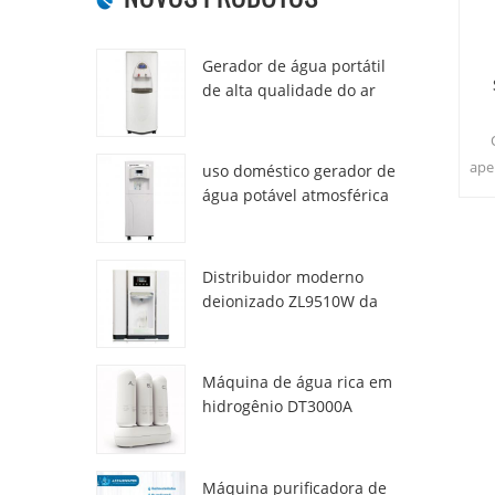
Gerador de água portátil
de alta qualidade do ar
HR-77M
ape
uso doméstico gerador de
ne
água potável atmosférica
hr-88c
i
Distribuidor moderno
deionizado ZL9510W da
água da atmosfera fresca
Máquina de água rica em
hidrogênio DT3000A
Máquina purificadora de