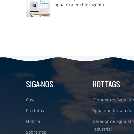
água rica em hidrogênio
DT6000A
SIGA-NOS
HOT TAGS
Casa
Gerador de água atm
Produtos
Água que faz a máqu
Notícia
Gerador de água atm
industrial
Sobre nós