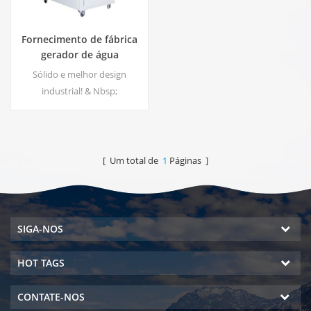
Fornecimento de fábrica
gerador de água
atmosférica comercial
Sólido e melhor design
100L EA-100
industrial! & Nbsp;
[ Um total de
1
Páginas ]
SIGA-NOS
HOT TAGS
CONTATE-NOS