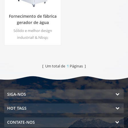
Fornecimento de fábrica
gerador de água
atmosférica comercial
Sólido e melhor design
100L EA-100
industrial! & Nbsp;
[ Um total de
1
Páginas ]
SIGA-NOS
HOT TAGS
CONTATE-NOS