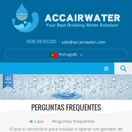
DEIXE UM RECADO ：
sale@accairwater.com
Português
PERGUNTAS FREQUENTES
Casa
/
Perguntas frequentes
/
O que é necessário para instalar e operar um gerador de