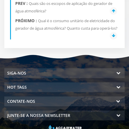
PREV :
Quais são os escopos de aplicação do gerador de
água atmosférica?
PRÓXIMO :
Qual é o consumo unitário de eletricidade do
gerador de água atmosférica? Quanto custa para operá-los?
SIGA-NOS
HOT TAGS
CONTATE-NOS
JUNTE-SE A NOSSA NEWSLETTER