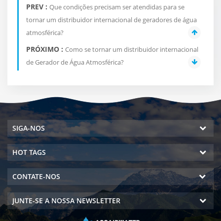
PREV :
Que condições precisam ser atendidas para se
tornar um distribuidor internacional de geradores de água
atmosférica?
PRÓXIMO :
Como se tornar um distribuidor internacional
de Gerador de Água Atmosférica?
SIGA-NOS
HOT TAGS
CONTATE-NOS
JUNTE-SE A NOSSA NEWSLETTER