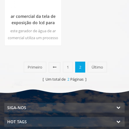
ar comercial da tela de
exposição do lcd para
molhar o gerador ea-500
este gerador de água de ar
comercial utiliza um processo
de filtro de 8 estágios para
criar água purificada e de
excelente sabor a partir do ar !
água de segurança, sem
Primeiro
1
2
Último
desperdício!
[ Um total de
2
Páginas ]
SIGA-NOS
HOT TAGS