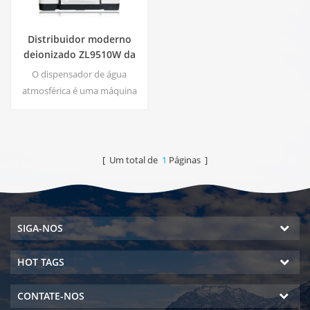
Distribuidor moderno
deionizado ZL9510W da
água da atmosfera fresca
O dispensador de água
atmosférica é uma máquina
de suprimento de água de alta
tecnologia que fornece água
potável da mais alta
qualidade, colhendo água da
[ Um total de
1
Páginas ]
umidade do ar.
SIGA-NOS
HOT TAGS
CONTATE-NOS