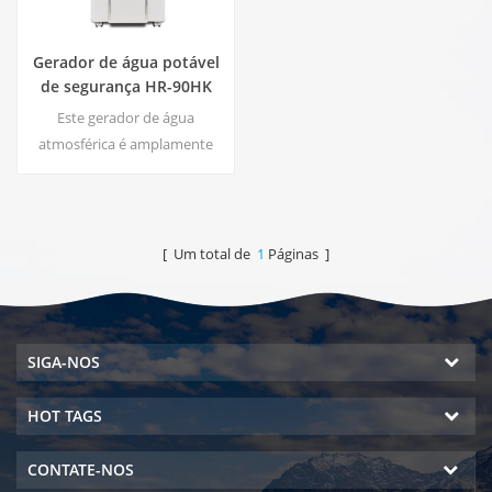
Gerador de água potável
de segurança HR-90HK
Este gerador de água
atmosférica é amplamente
utilizado em casa, escritório.
Hot & amp; saída de água
pura e fria. 30 litros / dia
gerados a 30 ℃ & amp; 80%
[ Um total de
1
Páginas ]
RH.
SIGA-NOS
HOT TAGS
CONTATE-NOS