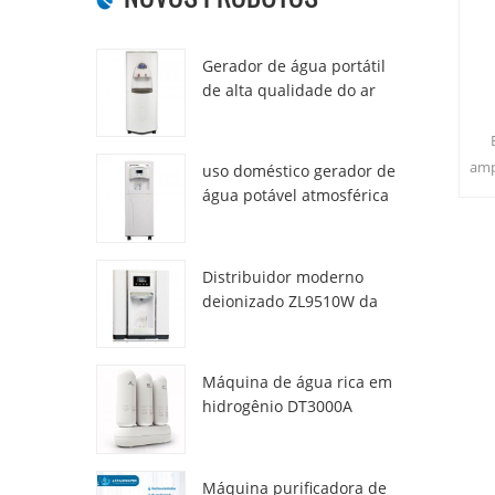
Gerador de água portátil
de alta qualidade do ar
HR-77M
amp
uso doméstico gerador de
Ho
água potável atmosférica
hr-88c
li
Distribuidor moderno
deionizado ZL9510W da
água da atmosfera fresca
Máquina de água rica em
hidrogênio DT3000A
Máquina purificadora de