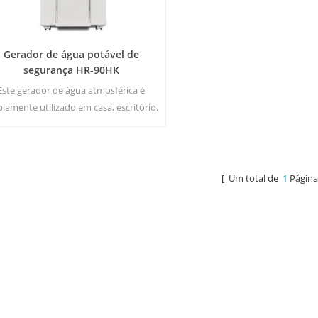
Gerador de água potável de
segurança HR-90HK
Este gerador de água atmosférica é
lamente utilizado em casa, escritório.
t & amp; saída de água pura e fria. 30
tros / dia gerados a 30 ℃ & amp; 80%
RH.
[ Um total de
1
Página