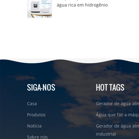
água rica em hidrogênio
DT6000A
SIGA-NOS
HOT TAGS
Casa
Gerador de água atm
Produtos
Água que faz a máqu
Notícia
Gerador de água atm
industrial
Sobre nós