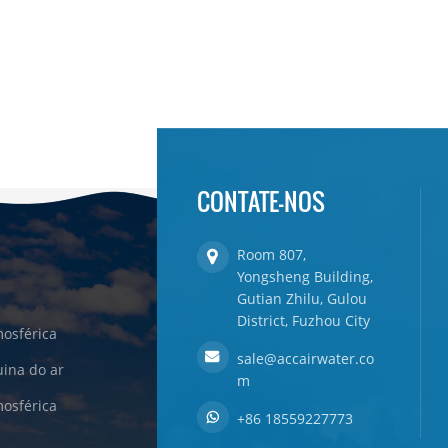
CONTATE-NOS
Room 807,
Yongsheng Building,
Gutian Zhilu, Gulou
District, Fuzhou City
osférica
sale@accairwater.co
ina do ar
m
osférica
+86 18559227773