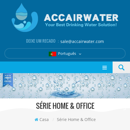
DEIXE UM RECADO ：
sale@accairwater.com
Português
SÉRIE HOME & OFFICE
Casa
/
Série Home & Office