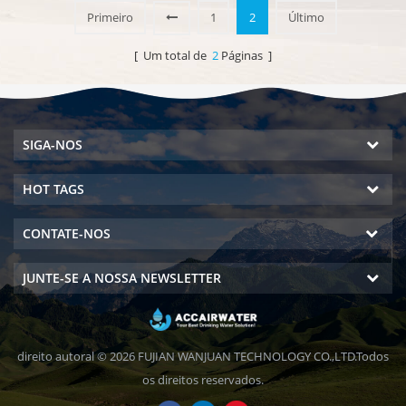
DOW RO. Hot & amp; saída de
Primeiro
1
2
Último
água pura e fria. Tela de
exibição LCD.
[ Um total de
2
Páginas ]
SIGA-NOS
HOT TAGS
CONTATE-NOS
JUNTE-SE A NOSSA NEWSLETTER
direito autoral © 2026 FUJIAN WANJUAN TECHNOLOGY CO.,LTD.Todos
os direitos reservados.