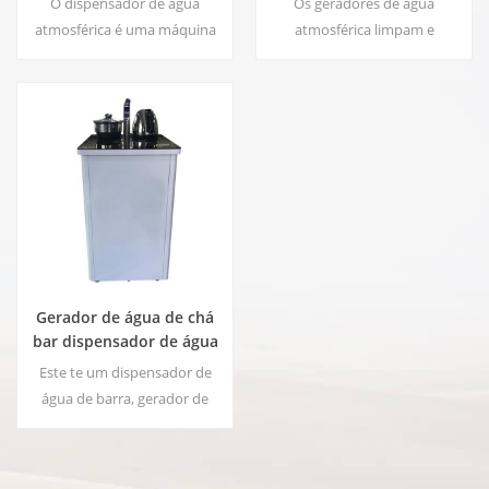
O dispensador de água
Os geradores de água
atmosférica é uma máquina
atmosférica limpam e
de suprimento de água de alta
desumidificam o ambiente ao
tecnologia que fornece água
redor, enquanto fazem a água
potável da mais alta
mais pura da terra usando g
qualidade, colhendo água da
um processo de filtragem
umidade do ar.
múltipla patenteado.
Gerador de água de chá
bar dispensador de água
atmosférica HC-30LH
Este te um dispensador de
água de barra, gerador de
água atmosférica de alta
qualidade com função para
produzir água do ar, sistema