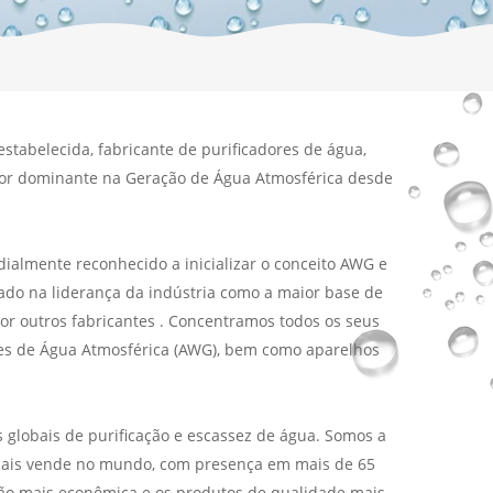
belecida, fabricante de purificadores de água,
ador dominante na Geração de Água Atmosférica desde
lmente reconhecido a inicializar o conceito AWG e
ado na liderança da indústria como a maior base de
r outros fabricantes . Concentramos todos os seus
res de Água Atmosférica (AWG), bem como aparelhos
lobais de purificação e escassez de água. Somos a
 mais vende no mundo, com presença em mais de 65
ão mais econômica e os produtos de qualidade mais