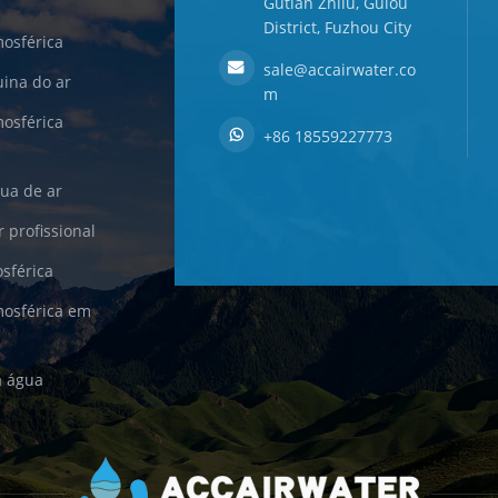
Gutian Zhilu, Gulou
District, Fuzhou City
osférica
sale@accairwater.co
ina do ar
m
osférica
+86 18559227773
ua de ar
 profissional
sférica
mosférica em
a água