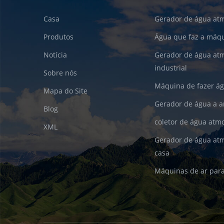
Casa
Gerador de água atm
Produtos
Água que faz a máqu
Notícia
Gerador de água atm
industrial
Sobre nós
Máquina de fazer ág
Mapa do Site
Gerador de água a ar
Blog
coletor de água atmo
XML
Gerador de água at
casa
Máquinas de ar par