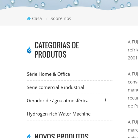
Casa
/
Sobre nós
A FU
CATEGORIAS DE
refr
PRODUTOS
2001
Série Home & Office
A FU
conv
Série comercial e industrial
manu
recu
Gerador de água atmosférica
de Pu
Hydrogen-rich Water Machine
A FU
marc
NOVOS PRODUTOS
país