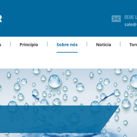
DEIXE
sale@
s
Princípio
Sobre nós
Notícia
Tor