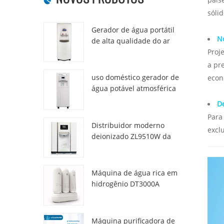
sóli
Gerador de água portátil
N
de alta qualidade do ar
HR-77M
Proje
a pr
uso doméstico gerador de
econ
água potável atmosférica
hr-88c
De
Para
Distribuidor moderno
excl
deionizado ZL9510W da
água da atmosfera fresca
Máquina de água rica em
hidrogênio DT3000A
Máquina purificadora de