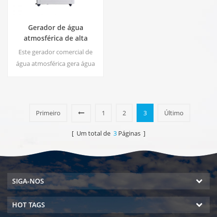
Gerador de água
atmosférica de alta
eficiência |
Este gerador comercial de
Início/Dispositivo
água atmosférica gera água
Ecológico Comercial | EA-
macia de alta pureza a partir
60E
do ar. Ideal para beber
mesmo sem cloro.
Primeiro
1
2
3
Último
[ Um total de
3
Páginas ]
SIGA-NOS
HOT TAGS