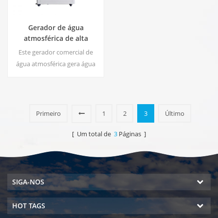
Gerador de água
atmosférica de alta
eficiência |
Este gerador comercial de
Início/Dispositivo
água atmosférica gera água
Ecológico Comercial | EA-
macia de alta pureza a partir
60E
do ar. Ideal para beber
mesmo sem cloro.
Primeiro
1
2
3
Último
[ Um total de
3
Páginas ]
SIGA-NOS
HOT TAGS