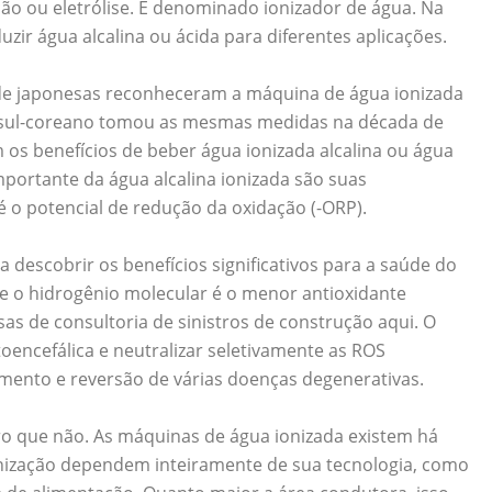
ão ou eletrólise. É denominado ionizador de água. Na
ir água alcalina ou ácida para diferentes aplicações.
úde japonesas reconheceram a máquina de água ionizada
A sul-coreano tomou as mesmas medidas na década de
 os benefícios de beber água ionizada alcalina ou água
importante da água alcalina ionizada são suas
é o potencial de redução da oxidação (-ORP).
 descobrir os benefícios significativos para a saúde do
ue o hidrogênio molecular é o menor antioxidante
as de consultoria de sinistros de construção aqui. O
oencefálica e neutralizar seletivamente as ROS
amento e reversão de várias doenças degenerativas.
aro que não. As máquinas de água ionizada existem há
ionização dependem inteiramente de sua tecnologia, como