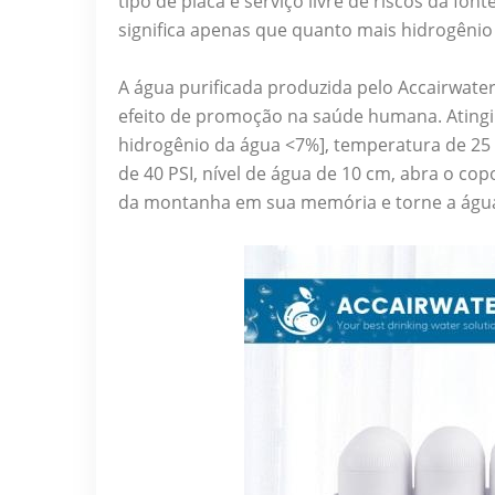
tipo de placa e serviço livre de riscos da fo
significa apenas que quanto mais hidrogênio d
A água purificada produzida pelo Accairwate
efeito de promoção na saúde humana. Atingi
hidrogênio da água <7%], temperatura de 25 
de 40 PSI, nível de água de 10 cm, abra o cop
da montanha em sua memória e torne a água