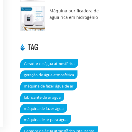
Máquina purificadora de
água rica em hidrogênio
DT6000A
TAG
Gerador de água atmosférica
geração de água atmosférica
máquina de fazer água de ar
fabricante de ar água
máquina de fazer água
máquina de ar para água
Gerador de água atmosférico inteligente