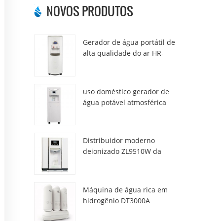
NOVOS PRODUTOS
Gerador de água portátil de
alta qualidade do ar HR-
77M
uso doméstico gerador de
água potável atmosférica
hr-88c
Distribuidor moderno
deionizado ZL9510W da
água da atmosfera fresca
Máquina de água rica em
hidrogênio DT3000A