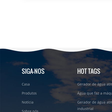
SIGA-NOS
HOT TAGS
Casa
Gerador de água atm
Produtos
Água que faz a máqu
Notícia
Gerador de água atm
industrial
Sobre nós