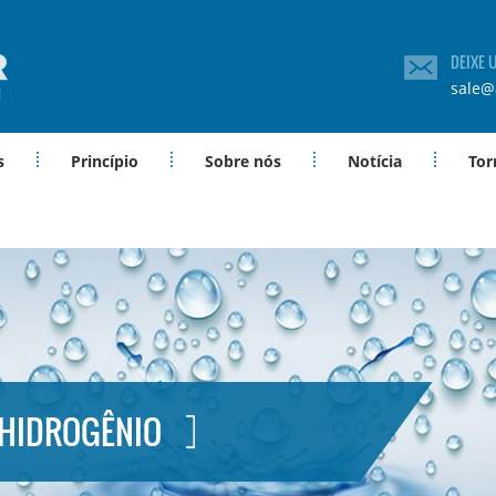
DEIXE
sale@
s
Princípio
Sobre nós
Notícia
Tor
 HIDROGÊNIO