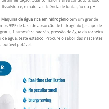
nte de alimentação. Quanto maior a área condutora, isso
issolvido é, e maior a eficiência de ionização do pH.
r
Máquina de água rica em hidrogênio
tem um grande
mos 93% de taxa de absorção de hidrogênio [escape de
graus, 1 atmosfera padrão, pressão de água da torneira
o de água, teste estático. Procure o sabor das nascentes
 potável potável.