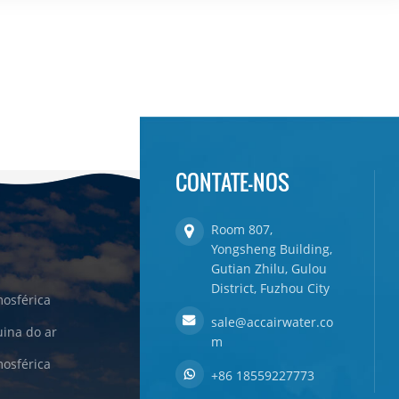
CONTATE-NOS
Room 807,
Yongsheng Building,
Gutian Zhilu, Gulou
District, Fuzhou City
osférica
sale@accairwater.co
ina do ar
m
osférica
+86 18559227773