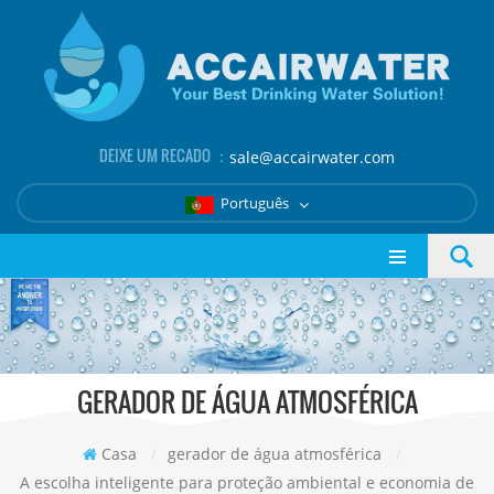
DEIXE UM RECADO ：
sale@accairwater.com
Português
GERADOR DE ÁGUA ATMOSFÉRICA
Casa
/
gerador de água atmosférica
/
A escolha inteligente para proteção ambiental e economia de