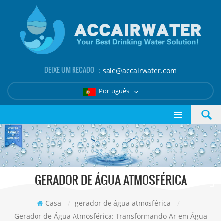
DEIXE UM RECADO ：
sale@accairwater.com
Português
GERADOR DE ÁGUA ATMOSFÉRICA
Casa
/
gerador de água atmosférica
/
Gerador de Água Atmosférica: Transformando Ar em Água