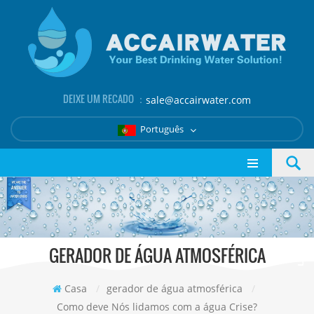
DEIXE UM RECADO ：
sale@accairwater.com
Português
GERADOR DE ÁGUA ATMOSFÉRICA
Casa
/
gerador de água atmosférica
/
Como deve Nós lidamos com a água Crise?