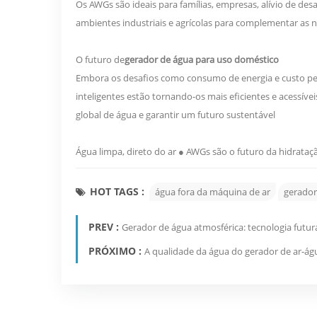
Os AWGs são ideais para famílias, empresas, alívio de des
ambientes industriais e agrícolas para complementar as 
O futuro de
gerador de água para uso doméstico
Embora os desafios como consumo de energia e custo pe
inteligentes estão tornando-os mais eficientes e acessí
global de água e garantir um futuro sustentável
Água limpa, direto do ar ● AWGs são o futuro da hidrataç
HOT TAGS :
água fora da máquina de ar
gerador
PREV :
Gerador de água atmosférica: tecnologia futur
PRÓXIMO :
A qualidade da água do gerador de ar-á