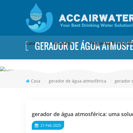
GERADOR DE ÁGUA ATMOSFÉ
Casa
Produtos
Perguntas frequente
Casa
/
gerador de água atmosférica
/
gerador 
gerador de água atmosférica: uma solu
21 Feb 2025