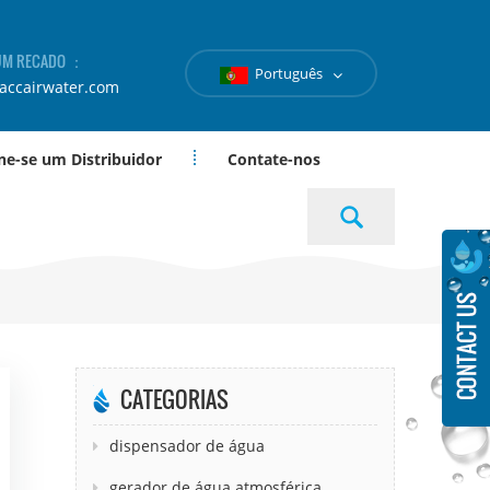
 UM RECADO ：
Português
accairwater.com
ne-se um Distribuidor
Contate-nos
CATEGORIAS
dispensador de água
gerador de água atmosférica