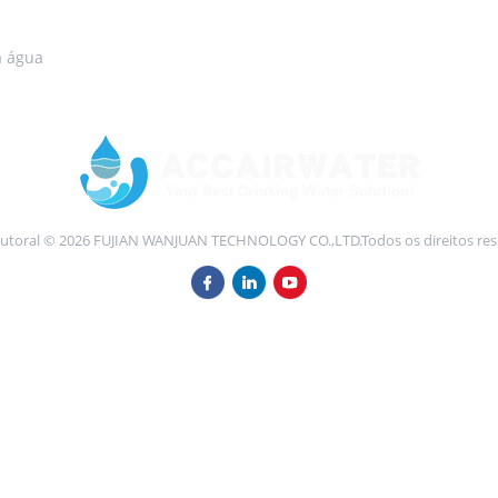
a água
 autoral © 2026 FUJIAN WANJUAN TECHNOLOGY CO.,LTD.Todos os direitos res