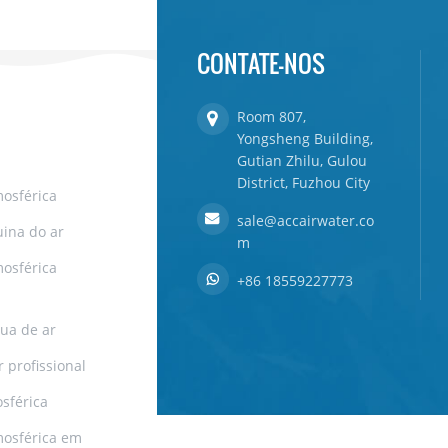
CONTATE-NOS
Room 807,
Yongsheng Building,
Gutian Zhilu, Gulou
District, Fuzhou City
osférica
sale@accairwater.co
ina do ar
m
osférica
+86 18559227773
ua de ar
 profissional
sférica
mosférica em