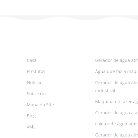
SIGA-NOS
HOT TAGS
Casa
Gerador de água atm
Produtos
Água que faz a máqu
Notícia
Gerador de água atm
industrial
Sobre nós
Máquina de fazer ág
Mapa do Site
Gerador de água a ar
Blog
coletor de água atmo
XML
Gerador de água at