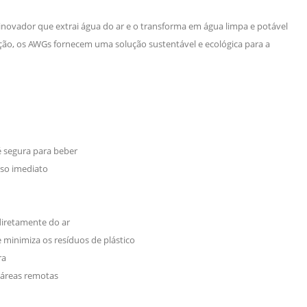
inovador que extrai água do ar e o transforma em água limpa e potável
ação, os AWGs fornecem uma solução sustentável e ecológica para a
a é segura para beber
so imediato
diretamente do ar
 minimiza os resíduos de plástico
ra
e áreas remotas