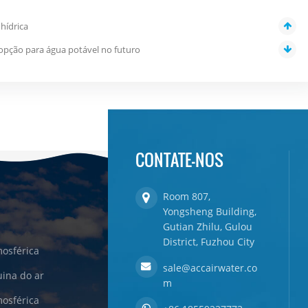
hídrica
opção para água potável no futuro
CONTATE-NOS
Room 807,
Yongsheng Building,
Gutian Zhilu, Gulou
District, Fuzhou City
osférica
sale@accairwater.co
ina do ar
m
osférica