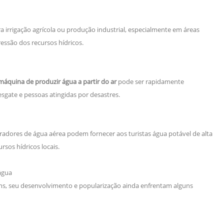
 irrigação agrícola ou produção industrial, especialmente em áreas
ressão dos recursos hídricos.
máquina de produzir água a partir do ar
pode ser rapidamente
sgate e pessoas atingidas por desastres.
geradores de água aérea podem fornecer aos turistas água potável de alta
sos hídricos locais.
água
s, seu desenvolvimento e popularização ainda enfrentam alguns