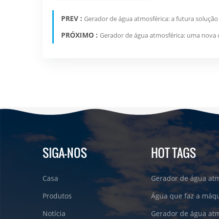
PREV :
Gerador de água atmosférica: a futura solução 
PRÓXIMO :
Gerador de água atmosférica: uma nova 
SIGA-NOS
HOT TAGS
Casa
Gerador de água atm
Produtos
Água que faz a máqu
Notícia
Gerador de água atm