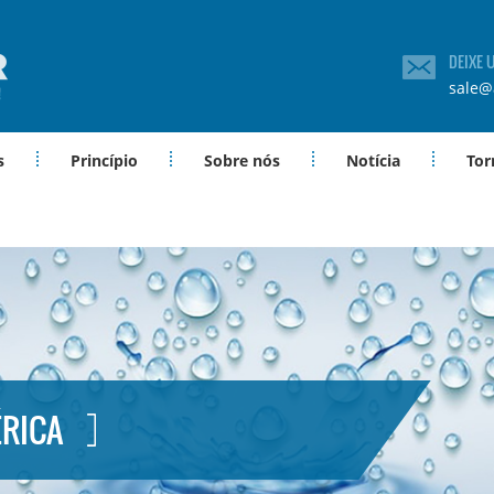
DEIXE
sale@
s
Princípio
Sobre nós
Notícia
Tor
RICA