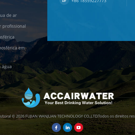
+86 18559227773
ua de ar
 profissional
sférica
mosférica em
a água
 autoral © 2026 FUJIAN WANJUAN TECHNOLOGY CO.,LTD.Todos os direitos res