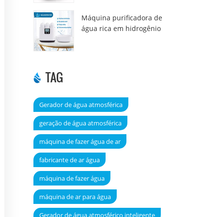
Máquina purificadora de
água rica em hidrogênio
DT6000A
TAG
Gerador de água atmosférica
geração de água atmosférica
máquina de fazer água de ar
fabricante de ar água
máquina de fazer água
máquina de ar para água
Gerador de água atmosférico inteligente