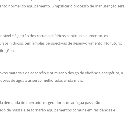
mento normal do equipamento. Simplificar o processo de manutenção será
tável e à gestão dos recursos hídricos continua a aumentar, os
rsos hídricos, têm amplas perspectivas de desenvolvimento. No futuro,
direções:
os materiais de adsorção e otimizar o design de eficiência energética, a
radores de água a ar serão melhoradas ainda mais.
da demanda do mercado, os geradores de ar-água passarão
ado de massa e se tornarão equipamentos comuns em residências e