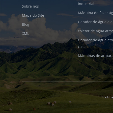
industrial
Sobre nós
Máquina de fazer ág
Mapa do Site
Gerador de água a ar
Blog
coletor de água atmo
XML
Gerador de água at
casa
Máquinas de ar par
direito