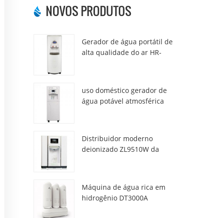
NOVOS PRODUTOS
Gerador de água portátil de
alta qualidade do ar HR-
77M
uso doméstico gerador de
água potável atmosférica
hr-88c
Distribuidor moderno
deionizado ZL9510W da
água da atmosfera fresca
Máquina de água rica em
hidrogênio DT3000A