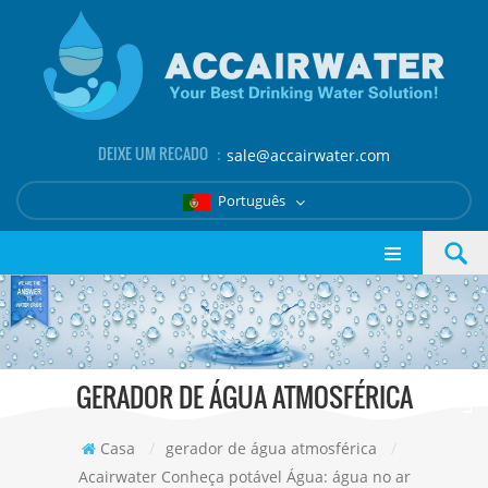
DEIXE UM RECADO ：
sale@accairwater.com
Português
GERADOR DE ÁGUA ATMOSFÉRICA
Casa
/
gerador de água atmosférica
/
Acairwater Conheça potável Água: água no ar