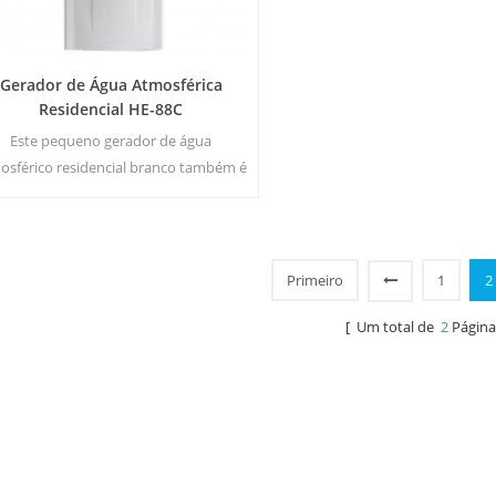
Gerador de Água Atmosférica
Residencial HE-88C
Este pequeno gerador de água
osférico residencial branco também é
do para escritório. Saída de água pura
a. Tela de exibição LCD. Capacidade de
armazenamento: 16 L
Primeiro
1
2
[ Um total de
2
Página