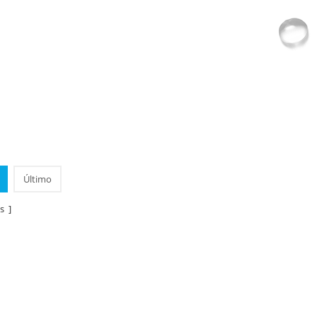
Último
s ]