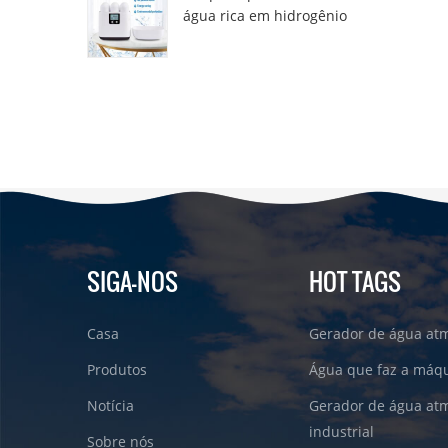
água rica em hidrogênio
DT6000A
SIGA-NOS
HOT TAGS
Casa
Gerador de água atm
Produtos
Água que faz a máqu
Notícia
Gerador de água atm
industrial
Sobre nós