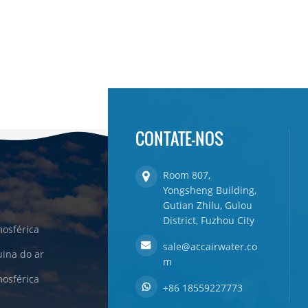
CONTATE-NOS
Room 807,
Yongsheng Building,
Gutian Zhilu, Gulou
District, Fuzhou City
osférica
sale@accairwater.co
ina do ar
m
osférica
+86 18559227773