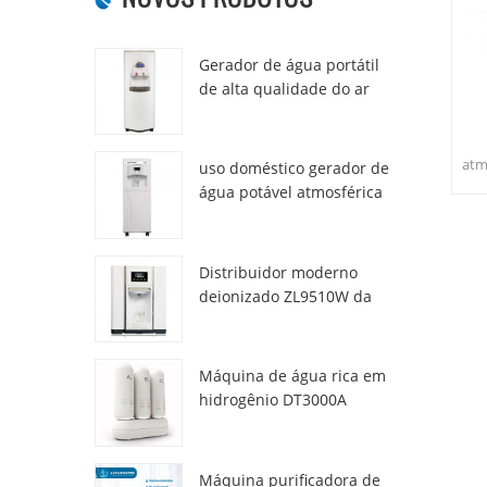
Gerador de água portátil
de alta qualidade do ar
HR-77M
atm
uso doméstico gerador de
usa
água potável atmosférica
hr-88c
fri
Distribuidor moderno
deionizado ZL9510W da
água da atmosfera fresca
Máquina de água rica em
hidrogênio DT3000A
Máquina purificadora de