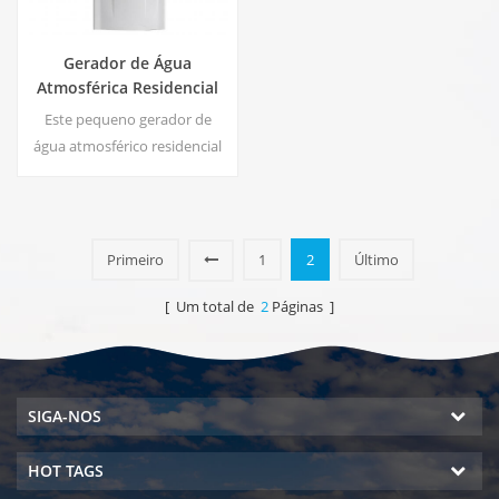
Gerador de Água
Atmosférica Residencial
HE-88C
Este pequeno gerador de
água atmosférico residencial
branco também é usado para
escritório. Saída de água pura
fria. Tela de exibição LCD.
Capacidade de
Primeiro
1
2
Último
armazenamento: 16 L
[ Um total de
2
Páginas ]
SIGA-NOS
HOT TAGS