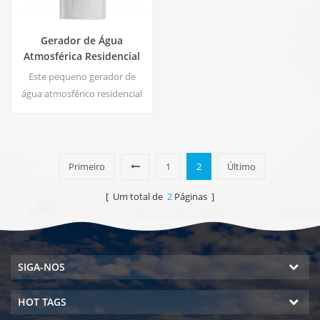
Gerador de Água
Atmosférica Residencial
HE-88C
Este pequeno gerador de
água atmosférico residencial
branco também é usado para
escritório. Saída de água pura
fria. Tela de exibição LCD.
Capacidade de
Primeiro
1
2
Último
armazenamento: 16 L
[ Um total de
2
Páginas ]
SIGA-NOS
HOT TAGS