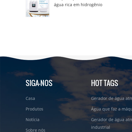
água rica em hidrogênio
DT6000A
SIGA-NOS
HOT TAGS
Casa
Gerador de água atm
Produtos
Água que faz a máqu
Notícia
Gerador de água atm
industrial
Sobre nós