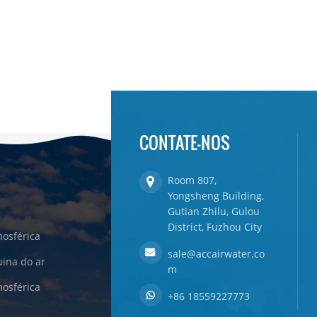
CONTATE-NOS
Room 807,
Yongsheng Building,
Gutian Zhilu, Gulou
District, Fuzhou City
osférica
sale@accairwater.co
ina do ar
m
osférica
+86 18559227773