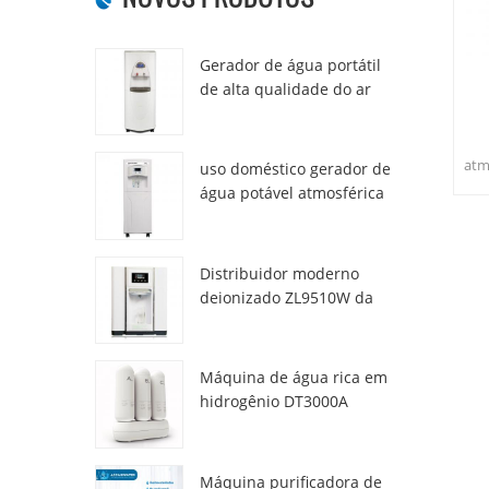
Gerador de água portátil
de alta qualidade do ar
HR-77M
atm
uso doméstico gerador de
usa
água potável atmosférica
hr-88c
fri
Distribuidor moderno
deionizado ZL9510W da
água da atmosfera fresca
Máquina de água rica em
hidrogênio DT3000A
Máquina purificadora de