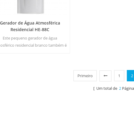
Gerador de Água Atmosférica
Residencial HE-88C
Este pequeno gerador de água
osférico residencial branco também é
do para escritório. Saída de água pura
a. Tela de exibição LCD. Capacidade de
armazenamento: 16 L
Primeiro
1
2
[ Um total de
2
Página