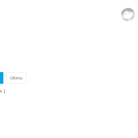
Último
s ]