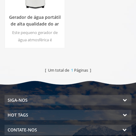
Gerador de água portátil
de alta qualidade do ar
HR-77M
Este pequeno gerador de
água atmosférica é
amplamente utilizado em
casa, escritório. Dê-lhe
segurança e água potável
pura. Saída de água pura
[ Um total de
1
Páginas ]
quente e fria. Tela de LCD.
SIGA-NOS
HOT TAGS
CONTATE-NOS