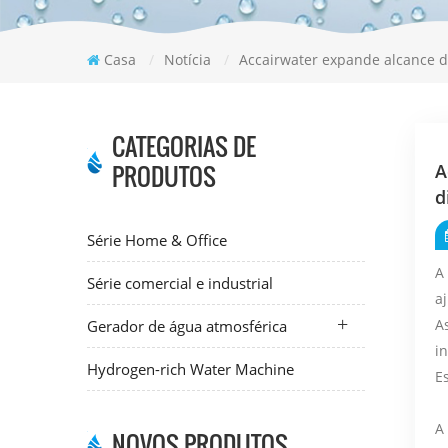
Casa
/
Notícia
/
Accairwater expande alcance d
CATEGORIAS DE
PRODUTOS
A
d
Série Home & Office
A
Série comercial e industrial
a
A
Gerador de água atmosférica
i
Hydrogen-rich Water Machine
E
A
NOVOS PRODUTOS