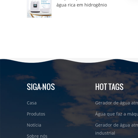
água rica em hidrogênio
DT6000A
SIGA-NOS
HOT TAGS
Casa
Gerador de água atm
Produtos
Água que faz a máqu
Notícia
Gerador de água atm
industrial
Sobre nós