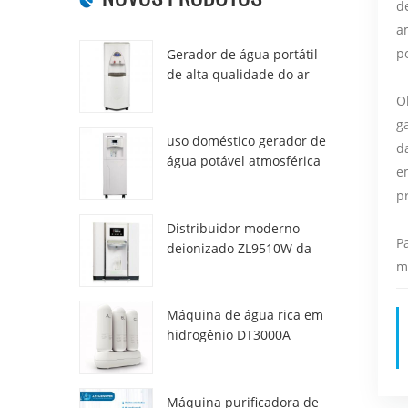
d
a
p
Gerador de água portátil
de alta qualidade do ar
HR-77M
O
g
uso doméstico gerador de
d
água potável atmosférica
e
hr-88c
p
Distribuidor moderno
P
deionizado ZL9510W da
m
água da atmosfera fresca
Máquina de água rica em
hidrogênio DT3000A
Máquina purificadora de