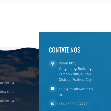
CONTATE-NOS
Room 807,
Yongsheng Building,
Gutian Zhilu, Gulou
District, Fuzhou City
osférica
sale@accairwater.co
ina do ar
m
osférica
+86 18559227773