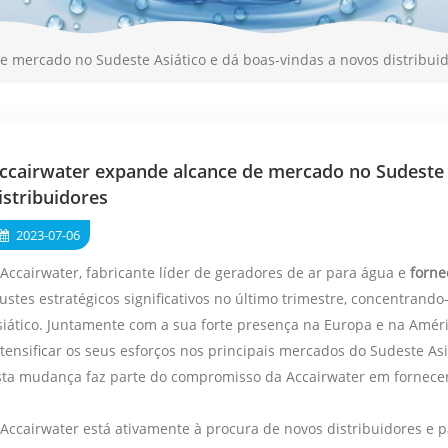
e mercado no Sudeste Asiático e dá boas-vindas a novos distribui
ccairwater expande alcance de mercado no Sudeste 
istribuidores
2023-07-06
 Accairwater, fabricante líder de geradores de ar para água e
forn
justes estratégicos significativos no último trimestre, concentran
siático. Juntamente com a sua forte presença na Europa e na Améri
ntensificar os seus esforços nos principais mercados do Sudeste Asi
sta mudança faz parte do compromisso da Accairwater em fornecer 
 Accairwater está ativamente à procura de novos distribuidores e pa