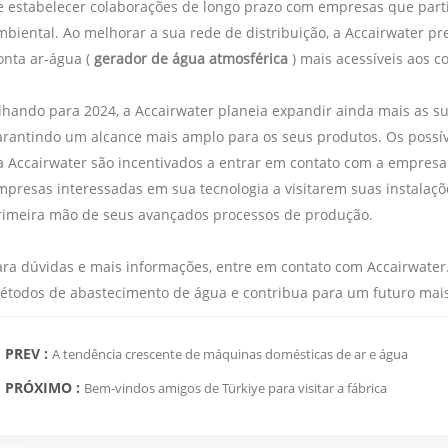
e estabelecer colaborações de longo prazo com empresas que parti
mbiental. Ao melhorar a sua rede de distribuição, a Accairwater pr
onta ar-água (
gerador de água atmosférica
) mais acessíveis aos 
lhando para 2024, a Accairwater planeia expandir ainda mais as sua
arantindo um alcance mais amplo para os seus produtos. Os possíve
a Accairwater são incentivados a entrar em contato com a empresa.
mpresas interessadas em sua tecnologia a visitarem suas instalaç
rimeira mão de seus avançados processos de produção.
ara dúvidas e mais informações, entre em contato com Accairwater.
étodos de abastecimento de água e contribua para um futuro mais 
PREV :
A tendência crescente de máquinas domésticas de ar e água
PRÓXIMO :
Bem-vindos amigos de Türkiye para visitar a fábrica