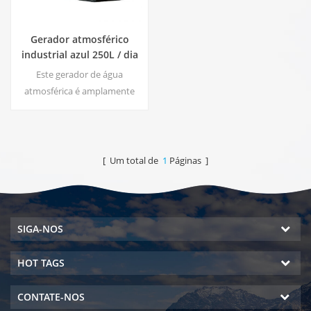
Gerador atmosférico
industrial azul 250L / dia
da água
Este gerador de água
atmosférica é amplamente
utilizado em casa, escritório.
Distribuidor de água com
função para produzir água do
ar, sistema DOW RO. Hot &
[ Um total de
1
Páginas ]
amp; saída de água pura e fria.
Tela de LCD.
SIGA-NOS
HOT TAGS
CONTATE-NOS